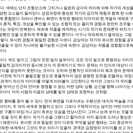
르다. 색채는 단지 조형요소에 그치거나 질료와 감각의 차이에 의해 작가의 개성
양한 요소들이 들어있다. 성장과정에 형성된 작가의 감각적 체험과 함께 한 사
께 혼합된다. 따라서 캔버스 화면이 흐릿한 형태의 이미지와 한 계열의 색채로 
 흔적, 특징, 개성을 확인할 수 있는 조형적 또는 물리적 경험과 완전히 조우할 
치는 과정이 반복된다. 애초에 작품을 제작하는 시기의 작가와 존재론적 위치가 
했던 것을 모호하게 추측할 수 있을 뿐이다. 더구나 약속체계가 열려있는 그림
그렇다. 유사한 경험과 동일한 경험은 다르다. 감상자는 작가와 유사한 경험을 공
 되돌릴 수 없이 지나버린 불가능한 시간에 속한다. 감상자는 작품을 경험함으로
이다.
다. 색도 빛이고 그림자 또한 빛의 일부이다. 모든 것이 빛으로 환원되는 이미
질적 감각이지만 동시에 인식 의 문제이기도 하다. 문제는 이 인식의 대상이 
식을 생성하지 못한다는 것이다. 오히려 전통적인 의미에서의 육과 영의 문제
색 이전에 작가가 불필요할 정도로 효율적이지 않은 평평한 표면을 만들려는 과정
 관객이 자신의 이미지를 어떻게 바라볼지 고민한다고 하지만 그보다 더 우리를
 벗어난 인간의 언어로 명명할 수 없는 어떤 상태, 상황, 순간을 향해 나아가는 
이다. 마치 사람의 마음의 상태를 빛의 상태로 표현하는 것처럼.
은 형태를 찾아 볼 수 있다. 먼저 화면을 가로지르는 수평선은 대지와 하늘을 가
이미지, 두 개의 세계로 분할하고 있다. 그보다 구체적이지는 않지만 어떤 이미
은 구름이 떠있거나 강이 흐르는 모습을 연상시킨다. 그러나 눈에 보이는 것을 
 믿을 것이 못 된다. 작가가 손을 그렸다고 할지라도 이미 결과로 드러난 형상은
이기 때문이다. 유사한 것과 동일한 것이 다르듯 무엇을 닮은 형태는 그리 중요하지
 가득한 세계에서 그것이 무슨 의미가 있을까. 관객은 김창영의 이미지를 보고 자