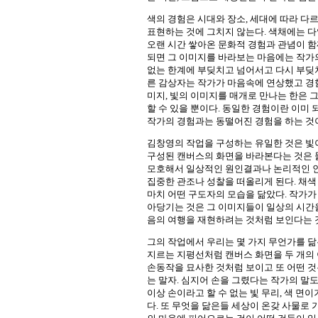
색의 경험은 시대와 장소, 세대에 따라 다
표현하는 것에 그치지 않는다. 색채에는 다
오랜 시간 쌓아온 문화적 경험과 관념이 함
되면 그 이미지를 바라보는 마음에는 작가의
없는 한계에 부딪치고 넘어서고 다시 부딪
른 감상자는 작가가 마음속에 연상했고 경험
미지, 빛의 이미지를 매개로 만나는 한은 
할 수 있을 뿐이다. 동일한 경험이란 이미
작가의 경험과는 동떨어진 경험을 하는 것
김창영의 작업을 구성하는 유일한 것은 빛이
구성된 캔버스의 화면을 바라본다는 것은 물
모호해서 일상적인 원인결과나 논리적인 인
집중한 관조나 성찰을 떠올리게 된다. 채
마치 어떤 구도자의 모습을 닮았다. 작가가
아당기는 것은 그 이미지들이 일상의 시간을
음의 여행을 재현하려는 것처럼 보인다는 것
그의 작업에서 우리는 몇 가지 무언가를 닮
지르는 지평선처럼 캔버스 화면을 두 개의 
손동작을 묘사한 것처럼 보이고 또 어떤 것
는 말자. 심지어 손을 그렸다는 작가의 말도
이상 손이라고 할 수 없는 빛 무리, 색 면
다. 또 무엇을 닮은들 세상이 온갖 사물로