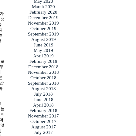
May 2020
March 2020
을
February 2020
회가
December 2019
구성
November 2019
수
October 2019
다
September 2019
 이
August 2019
유
June 2019
써
May 2019
April 2019
February 2019
지로
December 2018
너무
November 2018
에
October 2018
은
September 2018
 잡
August 2018
마
July 2018
June 2018
로
April 2018
지는
February 2018
믿지
November 2017
 더
October 2017
 않
August 2017
신
July 2017