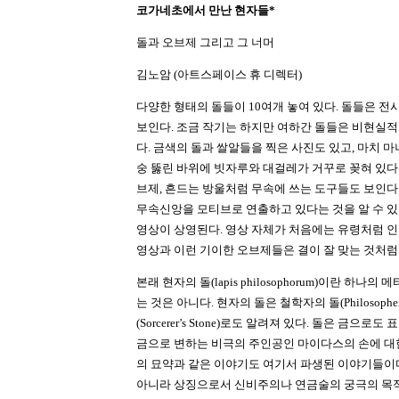
코가네초에서 만난 현자들*
돌과 오브제 그리고 그 너머
김노암 (아트스페이스 휴 디렉터)
다양한 형태의 돌들이 10여개 놓여 있다. 돌들은 전
보인다. 조금 작기는 하지만 여하간 돌들은 비현실
다. 금색의 돌과 쌀알들을 찍은 사진도 있고, 마치 
숭 뚫린 바위에 빗자루와 대걸레가 거꾸로 꽂혀 있다
브제, 흔드는 방울처럼 무속에 쓰는 도구들도 보인다
무속신앙을 모티브로 연출하고 있다는 것을 알 수 있
영상이 상영된다. 영상 자체가 처음에는 유령처럼 
영상과 이런 기이한 오브제들은 결이 잘 맞는 것처럼
본래 현자의 돌(lapis philosophorum)이란 하나
는 것은 아니다. 현자의 돌은 철학자의 돌(Philosopher’
(Sorcerer’s Stone)로도 알려져 있다. 돌은 금으
금으로 변하는 비극의 주인공인 마이다스의 손에 대
의 묘약과 같은 이야기도 여기서 파생된 이야기들이다
아니라 상징으로서 신비주의나 연금술의 궁극의 목적