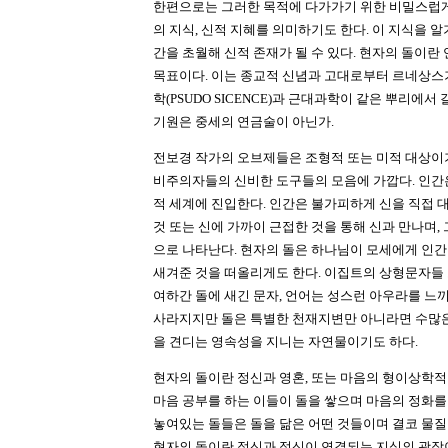
한편으로는 그러한 목적에 다가가기 위한 비밀스럽
의 지식, 신적 지혜를 의미하기도 한다. 이 지식을 
간을 초월해 신적 존재가 될 수 있다. 현자의 돌이
목표이다. 이는 종교적 신념과 고대로부터 르네상스
학(PSUDO SICENCE)과 근대과학이 같은 뿌리에서
기원은 중세의 연금술이 아닌가.
전보경 작가의 오브제들은 조형적 또는 미적 대상이
비주의자들의 신비한 도구들의 모음에 가깝다. 인간
적 세계에 진입한다. 인간은 불가피하게 신을 직접 
것 또는 신에 가까이 근접한 것을 통해 신과 만나며,
으로 나타난다. 현자의 돌은 하나님이 모세에게 인
새겨준 것을 떠올리게도 한다. 이집트의 상형문자들 
여하간 돌에 새긴 문자, 언어는 성스런 아우라를 느끼
사라지지만 돌은 특별한 천재지변만 아니라면 수많은
을 견디는 영속성을 지니는 자연물이기도 하다.
현자의 돌이란 정신과 영혼, 또는 마음의 형이상학적
마음 공부를 하는 이들이 돌을 쌓으며 마음의 정화를
놓여있는 돌들은 돌을 닮은 어떤 것들이며 결코 물질
현자의 돌이란 정신과 정신이 연결되는 지식의 광장