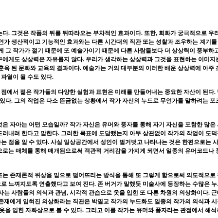
는다
.
그것은 작품의 뒤를 뒤따라오는 부차적인 효과이다
.
또한
,
회화가 궁극적으로 우
언가 생산적이고 기능적인 효과와는 다른 시간대의 직관 또는 성찰과 조우하는 계기를
게 그 작가가 젊기 때문에 또 예술가이기 때문에 다른 사람들보다 더 상상력이 풍부하
구에게도 상상력은 자유롭지 않다
.
우리가 생각하는 상상력과 그것을 표현하는 이미지
 훈육 된 문화와 교육의 결과이다
.
예술가는 거의 대부분의 이러한 배운 상상력에 아주 
 파열이 될 수도 있다
.
점에서 젊은 작가들의 다양한 실험과 표현은 미래를 만들어내는 중요한 자산이 된다
.
 있다
.
그의 작업은 다소 뜬금없는 상황에서 작가 자신의 누드로 무언가를 말하려는 포
벗은 자아는 어떤 모습일까
?
작가 자신은 유머와 풍자를 통해 자기 자신을 포함한 많은
드러내려 한다고 말한다
.
그러한 목표에 도달했는지 아무 상관없이 작가의 작업이 도
는 점을 알 수 있다
.
사실 일상공간에서 성인이 벌거벗고 나타나는 것은 한편으로는 
으로는 매체를 통해 매개됨으로써 객관적 거리감을 가지게 되면서 일종의 유머코드나 
또는 존재론적 위상을 밑으로 떨어뜨리는 방식을 통해 또 그렇게 함으로써 의도적으로
으로 느껴지도록 연출했다고 보여 진다
.
존 버거가 말했듯 미술사에 등장하는 수많은 
 사는 사람들의 의식과 관념
,
시각적 관습으로 옷을 입힌 또 다른 차원의 의상화이다
.
근
 존재에게 입혀진 의상화라는 직관은 박필교 작가의 누드화도 일종의 작가의 의식과 
옷을 입힌 자화상으로 볼 수 있다
.
그리고 이를 작가는 유머와 풍자라는 관점에서 해석