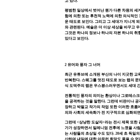
고 있다
.
평범한 일상에서 벗어난 뭔가 다른 차원의 세
험에 의한 또는 후천적 노력에 의한 의식적인
운 태도로 보인다
.
그리고 그 세대가 지니게 되
와 관련된다
.
예술은 더 이상 세상을 바꾸고 
그것은 하나의 정보나 하나의 자본 하나의 취
있다고 보인다
.
2
유머와 풍자 그 너머
최근 유튜브에 소개된 부산의 나이 지긋한 교
반복한다
.
스웨그를 멋진 태도로 보는 랩의 
식 도덕주의 랩은 우스꽝스러우면서도 세대 간
전통적인 풍자의 의미는 환상이나 그로테스크 
을 공격하는 것을 말한다
.
그런데 비판이나 공
장하고 박필교 작가의 작업 또한 이러한 흐름
의와 사회의 세속화가 전 지구적으로 심화되면
그런데
<
상냥한 도살자
>
라는 전시 제목 또한
가가 성장하면서 밀레니엄 전후에 느꼈을 사
는 사람들의 초상일 수도 있다
. 20
세 초 독일
산하며 내일에 대한 아무런 희망도 품을 수 