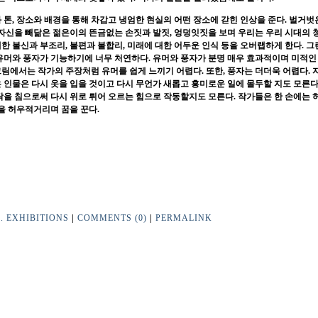
 톤
,
장소와 배경을 통해 차갑고 냉엄한 현실의 어떤 장소에 갇힌 인상을 준다
.
벌거벗
 자신을 빼닮은 젊은이의 뜬금없는 손짓과 발짓
,
엉덩잇짓을 보며 우리는 우리 시대의 
대한 불신과 부조리
,
불편과 불합리
,
미래에 대한 어두운 인식 등을 오버랩하게 한다
.
그
유머와 풍자가 기능하기에 너무 처연하다
.
유머와 풍자가 분명 매우 효과적이며 미적인
그림에서는 작가의 주장처럼 유머를 쉽게 느끼기 어렵다
.
또한
,
풍자는 더더욱 어렵다
.
 인물은 다시 옷을 입을 것이고 다시 무언가 새롭고 흥미로운 일에 몰두할 지도 모른
닥을 침으로써 다시 위로 튀어 오르는 힘으로 작동할지도 모른다
.
작가들은 한 손에는 
상을 허우적거리며 꿈을 꾼다
.
1. EXHIBITIONS
|
COMMENTS (0)
|
PERMALINK