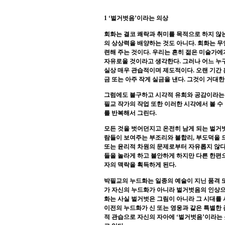
1 ‘
벌거벗음
’
이라는 의상
회화는 결코 쾌락과 취미를 목적으로 하지 않
의 상상력을 배양하는 것도 아니다
.
회화는 무
련해 주는 것이다
.
우리는 흔히 젊은 미술가에
자유로울 것이라고 생각한다
.
그러나 어느 누
실상 매우 관습적이며 제도적이다
.
오랜 기간
금 또는 아주 작게 실금을 낸다
.
그것이 거대한
그럼에도 불구하고 시각적 유희와 공감이라는 
필교 작가의 작업 또한 이러한 시각에서 볼 수
를 반복해서 그린다
.
모든 것을 벗어던지고 온전히 남게 되는 벌거
람들이 보여주는 부조리와 불합리
,
부도덕을 
또는 윤리적 차원의 문제로부터 자유롭지 않다
들을 놀라게 하고 불안하게 하지만 다른 한편
자의 맥락을 획득하게 된다
.
박필교의 누드화는 일종의 예술이 지닌 품격 
가 자신의 누드화가 아니라 벌거벗음의 인상
화는 사실 벌거벗은 그림이 아니라 그 시대를
이전의 누드화가 신 또는 영웅과 같은 특별한
적 관습으로 자신의 자아에
‘
벌거벗음
’
이라는 