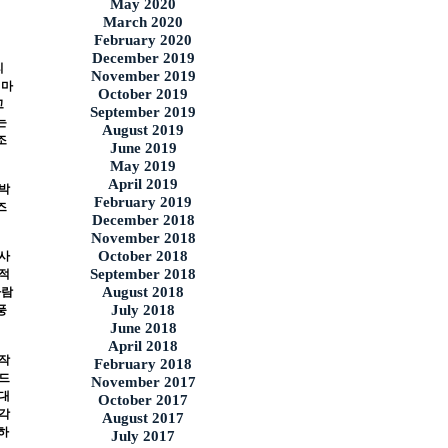
May 2020
March 2020
February 2020
December 2019
리
November 2019
 마
October 2019
고
September 2019
는
August 2019
조
June 2019
May 2019
April 2019
박
February 2019
즈
December 2018
November 2018
October 2018
 사
September 2018
덕적
August 2018
사람
July 2018
풍
June 2018
April 2018
 작
February 2018
누드
November 2017
대
October 2017
시각
August 2017
하
July 2017