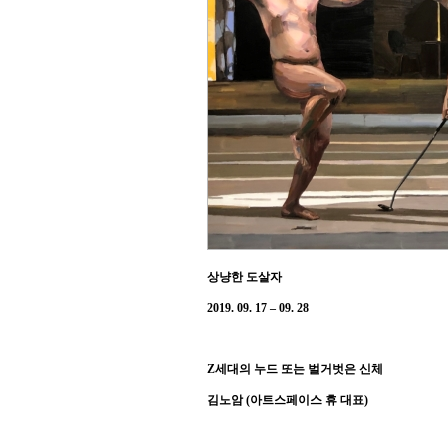
상냥한 도살자
2019. 09. 17
–
09. 28
Z
세대의 누드 또는 벌거벗은 신체
김노암
(
아트스페이스 휴 대표
)