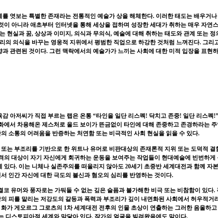
계를 엿보는 특별한 존재라는 전통적인 예술가 상을 해체한다
.
이러한 태도는 배우거나
 것이 아니라 애초부터 인터넷을 통해 세상을 접하며 성장한 세대가 취하는 매우 자연
는 현실과 꿈
,
상상과 이미지
,
의식과 무의식
,
예술에 대해 취하는 태도와 관계 또는 정
우리의 의식을 바꾸는 영웅적 지위에서 평범한 직업으로 하강한 것처럼 느껴진다
.
그리
향과 관련된 것이다
.
그런 맥락에서의 예술가가 느끼는 사회에 대한 미적 입장을 표현
육감 아저씨가 직접 부르는 랩은 온통
“
타인을 일단 리스펙
!
닥치고 존중
!
일단 리스펙
!
문화에서 차용해온 제스처로 올드 보이가 뜬금없이 타인에 대해 존중하고 존경하라는 
의 소통의 어려움을 반증하는 처연함 또는 비극적인 사회 현실을 읽을 수 있다
.
또는 부조리를 기반으로 한 위트나 유머로 비판대상의 존재론적 지위 또는 도덕적 결
격의 대상이 자기 자신에게 회귀하는 운동을 보여주는 작업들이 현대예술에 빈번하게
에 있다
.
이는 니체나 실존주의를 떠올리지 않아도
20
세기 초중반 세계대전과 함께 자
서 인간 자신에 대한 극도의 불신과 혐오의 심리를 반영하는 것이다
.
 결코 유머와 풍자로는 가둬둘 수 없는 깊은 슬픔과 불가해한 비극 또는 비참함이 있다
.
람의 피를 말리는 저강도의 갈등과 폭력과 부조리가 깊이 내면화된 사회에서 허우적거
의 화가 게오르그 그로츠의
1
차 세계대전 전후의 인물 초상이 연출하는 그러한 음울하고
없는 디스토피아적 세계와 맞닿아 있다
.
작가의 얼굴을 빌려왔음에도 말이다
.