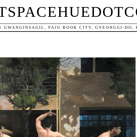
TSPACEHUEDOT
11 GWANGINSAGIL, PAJU BOOK CITY, GYEONGGI-DO,