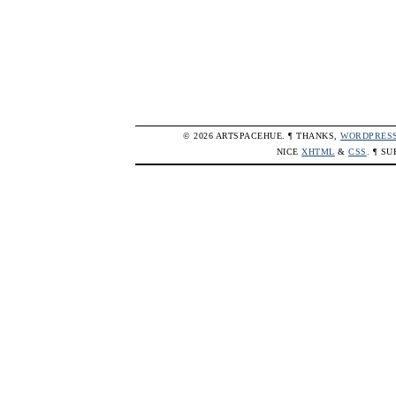
© 2026 ARTSPACEHUE. ¶ THANKS,
WORDPRES
NICE
XHTML
&
CSS
. ¶ S