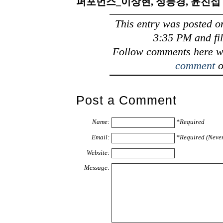
퍼포먼스_이상현, 성능경, 윤진섭
This entry was posted o
3:35 PM and fi
Follow comments here w
comment
o
Post a Comment
Name:
*Required
Email:
*Required (Never
Website:
Message: